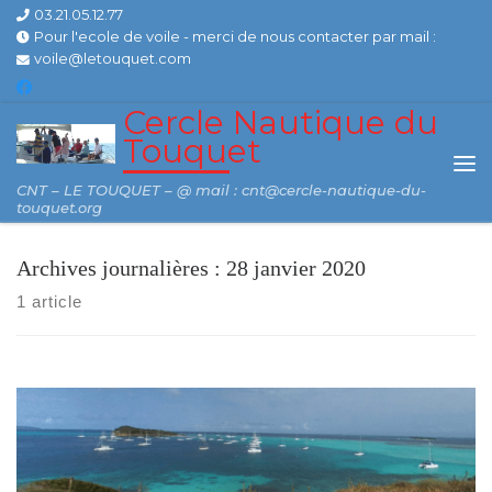
03.21.05.12.77
Skip to content
Pour l'ecole de voile - merci de nous contacter par mail :
voile@letouquet.com
Cercle Nautique du
Touquet
Me
CNT – LE TOUQUET – @ mail : cnt@cercle-nautique-du-
touquet.org
Archives journalières :
28 janvier 2020
1 article