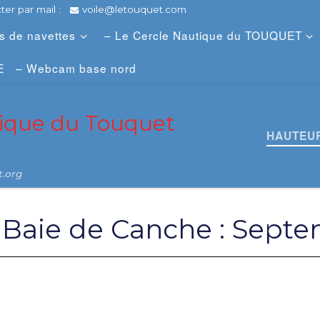
er par mail :
voile@letouquet.com
es de navettes
– Le Cercle Nautique du TOUQUET
E
– Webcam base nord
tique du Touquet
HAUTEUR
t.org
 Baie de Canche : Sept