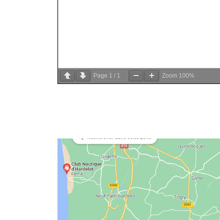
Page
1
/
1
Zoom
100%