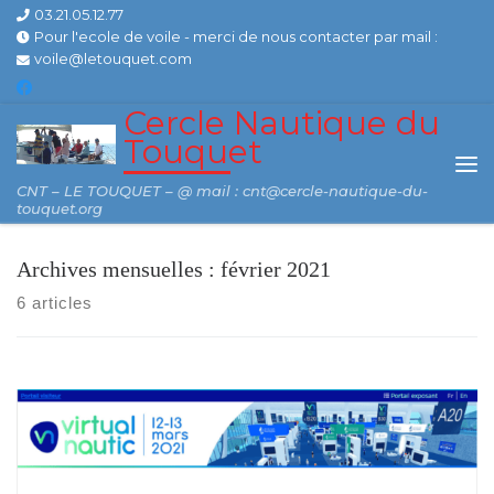
03.21.05.12.77
Skip to content
Pour l'ecole de voile - merci de nous contacter par mail :
voile@letouquet.com
Cercle Nautique du
Touquet
Me
CNT – LE TOUQUET – @ mail : cnt@cercle-nautique-du-
touquet.org
Archives mensuelles :
février 2021
6 articles