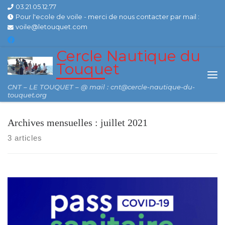
03.21.05.12.77
Skip to content
Pour l'ecole de voile - merci de nous contacter par mail :
voile@letouquet.com
Cercle Nautique du
Touquet
Me
CNT – LE TOUQUET – @ mail : cnt@cercle-nautique-du-
touquet.org
Archives mensuelles :
juillet 2021
3 articles