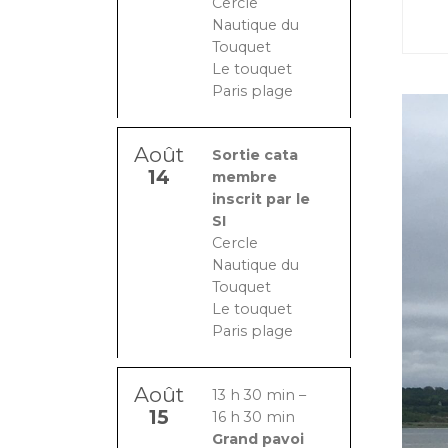
Cercle
Nautique du
Touquet
Le touquet
Paris plage
Août
Sortie cata
14
membre
inscrit par le
SI
Cercle
Nautique du
Touquet
Le touquet
Paris plage
Août
13 h 30 min
–
15
16 h 30 min
Grand pavoi