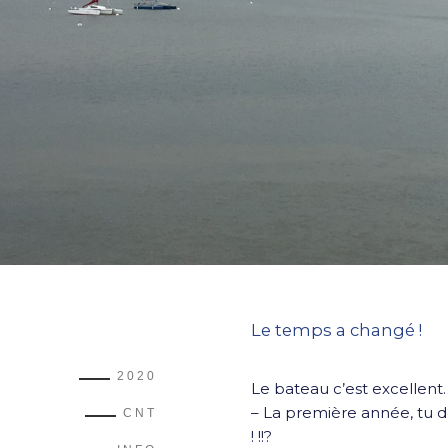
Le temps a changé !
2020
Le bateau c’est excellent.
– La première année, tu do
CNT
! !!?