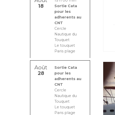
Août
15 h 00 min
18
Sortie Cata
pour les
adherents au
CNT
Cercle
Nautique du
Touquet
Le touquet
Paris plage
Août
Sortie Cata
28
pour les
adherents au
CNT
Cercle
Nautique du
Touquet
Le touquet
Paris plage