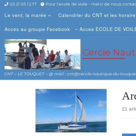
03.21.05.12.77
Pour l'ecole de voile - merci de nous contact
Skip to content
Le vent, la marée
Calendrier du CNT et les horair
Acces au groupe Facebook
– Acces ECOLE DE VOIL
Cercle Nau
CNT – LE TOUQUET – @ mail : cnt@cercle-nautique-du-touque
Ar
21 art