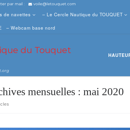
er par mail :
voile@letouquet.com
es de navettes
– Le Cercle Nautique du TOUQUET
E
– Webcam base nord
tique du Touquet
HAUTEUR
t.org
chives mensuelles :
mai 2020
icles