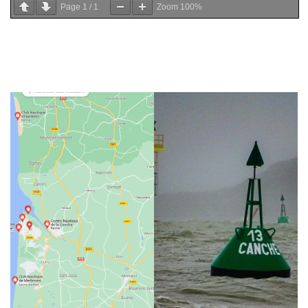
Page
1
/
1
Zoom
100%