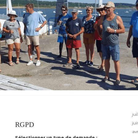
jui
RGPD
ju
av
Sélectionner un type de demande :