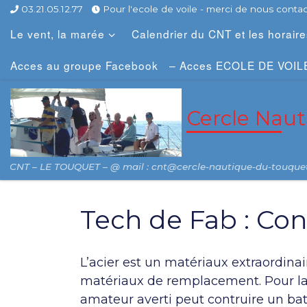
03.21.05.12.77
Pour l'ecole de voile - merci de nous contact
Skip to content
Le vent, la marée
Calendrier du CNT et les horair
Acces au groupe Facebook
– Acces ECOLE DE VOIL
Cercle Nau
CNT – LE TOUQUET – @ mail : cnt@cercle-nautique-du-touque
Tech de Fab : Con
L’acier est un matériaux extraordinai
matériaux de remplacement. Pour la 
amateur averti peut contruire un bat