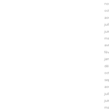
no
oc
ao
jui
ju
ma
av
fé
ja
dé
oc
se
ao
jui
ju
ma