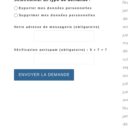
fé
Exporter mes données personnelles
ja
Supprimer mes données personnelles
dé
ao
Votre adresse de messagerie (obligatoire)
ju
ma
Vérification antispam (obligatoire) : 5 + 7 = ?
dé
oc
se
ao
jui
ju
av
fé
ja
dé