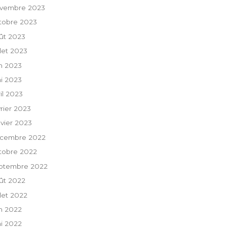
vembre 2023
tobre 2023
ût 2023
llet 2023
in 2023
i 2023
ril 2023
vrier 2023
nvier 2023
cembre 2022
tobre 2022
ptembre 2022
ût 2022
llet 2022
in 2022
i 2022