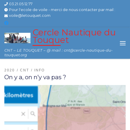
03.21.05.12.77
Skip to content
Pour l'ecole de voile - merci de nous contacter par mail :
voile@letouquet.com
Cercle Nautique du
Touquet
Me
CNT – LE TOUQUET – @ mail : cnt@cercle-nautique-du-
touquet.org
2020
CNT
INFO
On y a, on n’y va pas ?