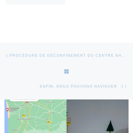
Parcourir les articles
Article précédent
PROCÉDURE DE DÉCONFINEMENT DU CENTRE NAUTIQUE DU TOUQUET
RETOUR À LA LISTE DES
Ar
ENFIN, NOUS POUVONS NAVIGUER. :)