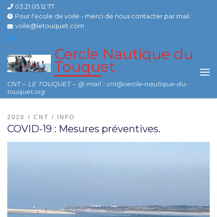
03.21.05.12.77
Skip to content
Pour l'ecole de voile - merci de nous contacter par mail :
voile@letouquet.com
Cercle Nautique du
Touquet
Me
CNT – LE TOUQUET – @ mail : cnt@cercle-nautique-du-
touquet.org
2020
CNT
INFO
COVID-19 : Mesures préventives.