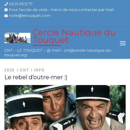
03.21.05.12.77
Skip to content
Pour l'ecole de voile - merci de nous contacter par mail :
voile@letouquet.com
Cercle Nautique du
Touquet
Me
CNT – LE TOUQUET – @ mail : cnt@cercle-nautique-du-
touquet.org
2020
CNT
INFO
Le rebel d’outre-mer :)