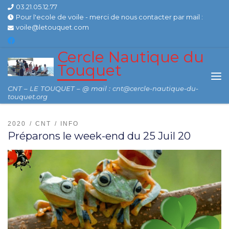
03.21.05.12.77
Skip to content
Pour l'ecole de voile - merci de nous contacter par mail :
voile@letouquet.com
Cercle Nautique du
Touquet
Me
CNT – LE TOUQUET – @ mail : cnt@cercle-nautique-du-
touquet.org
2020
CNT
INFO
Préparons le week-end du 25 Juil 20