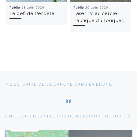
Publié
13 août 2020
Publié
20 août 2020
Le défi de Perpète
Laser Rc au cercle
nautique du Touquet.
Parcourir les articles
Article précédent
L’ESTUAIRE DE LA CANCHE DANS LA BRUNE.
RETOUR À LA LISTE DES
Ar
2 MOTEURS DES SECOURS DE MERLIMONT DÉROBÉS.