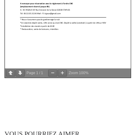
Page
1
/
1
Zoom
100%
VOUS POURRIEZ AIMER