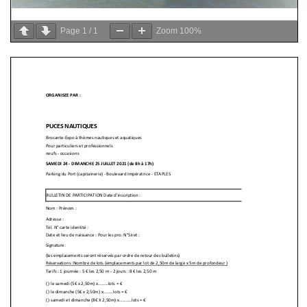
Page
1
/
1
Zoom
100%