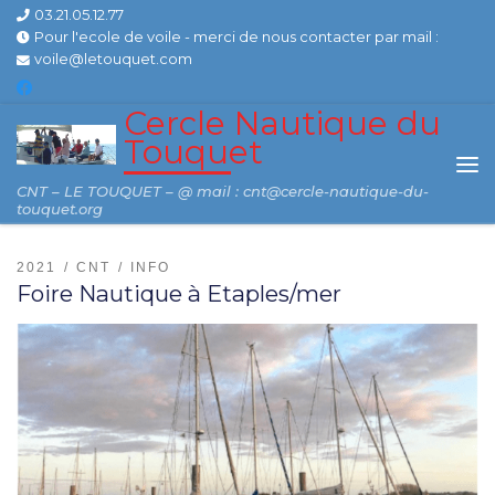
03.21.05.12.77
Skip to content
Pour l'ecole de voile - merci de nous contacter par mail :
voile@letouquet.com
Cercle Nautique du
Touquet
Me
CNT – LE TOUQUET – @ mail : cnt@cercle-nautique-du-
touquet.org
2021
CNT
INFO
Foire Nautique à Etaples/mer