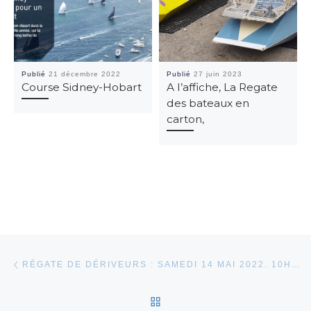
Publié
21 décembre 2022
Publié
27 juin 2023
Course Sidney-Hobart
A l’affiche, La Regate
des bateaux en
carton,
Parcourir les articles
Article précédent
RÉGATE DE DÉRIVEURS : SAMEDI 14 MAI 2022. 10H30
RETOUR À LA LISTE DES