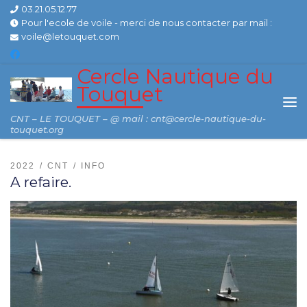
03.21.05.12.77
Skip to content
Pour l'ecole de voile - merci de nous contacter par mail :
voile@letouquet.com
Cercle Nautique du
Touquet
Me
CNT – LE TOUQUET – @ mail : cnt@cercle-nautique-du-
touquet.org
2022
CNT
INFO
A refaire.