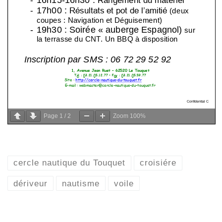
Page
1
/
2
Zoom
100%
cercle nautique du Touquet
croisiére
dériveur
nautisme
voile