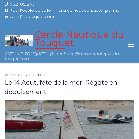
03.21.05.12.77
Skip to content
Pour l'ecole de voile - merci de nous contacter par mail :
voile@letouquet.com
Cercle Nautique du
Touquet
Me
CNT – LE TOUQUET – @ mail : cnt@cercle-nautique-du-
touquet.org
2022
CNT
INFO
Le 14 Aout, fête de la mer. Régate en
déguisement.