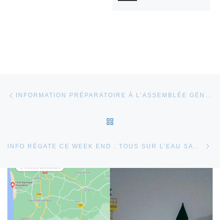
Parcourir les articles
Article précédent
INFORMATION PRÉPARATOIRE À L’ASSEMBLÉE GÉNÉRALE 2022
RETOUR À LA LISTE DES
Ar
INFO RÉGATE CE WEEK END : TOUS SUR L’EAU SAMEDI