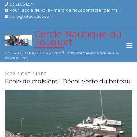
03.21.05.12.77
Skip to content
Pour l'ecole de voile - merci de nous contacter par mail :
voile@letouquet.com
Cercle Nautique du
Touquet
Me
CNT – LE TOUQUET – @ mail : cnt@cercle-nautique-du-
touquet.org
2022
CNT
INFO
Ecole de croisière : Découverte du bateau.