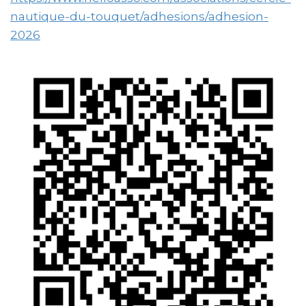
nautique-du-touquet/adhesions/adhesion-
2026