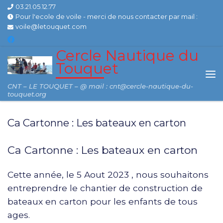
03.21.05.12.77
Skip to content
Pour l'ecole de voile - merci de nous contacter par mail :
voile@letouquet.com
Cercle Nautique du
Touquet
Me
CNT – LE TOUQUET – @ mail : cnt@cercle-nautique-du-
touquet.org
Ca Cartonne : Les bateaux en carton
Ca Cartonne : Les bateaux en carton
Cette année, le 5 Aout 2023 , nous souhaitons
entreprendre le chantier de construction de
bateaux en carton pour les enfants de tous
ages.