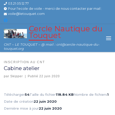
03.21.05.12.77
Skip to content
Pour l'ecole de voile - merci de nous contacter par mail :
voile@letouquet.com
Cercle Nautique du
Touquet
Me
CNT – LE TOUQUET – @ mail : cnt@cercle-nautique-du-
touquet.org
INSCRIPTION AU CNT
Cabine atelier
par
Skipper
|
Publié
22 juin 2020
Télécharger
54
Taille du fichier
118.84 KB
Nombre de fichiers
1
Date de création
22 juin 2020
Dernière mise à jour
22 juin 2020