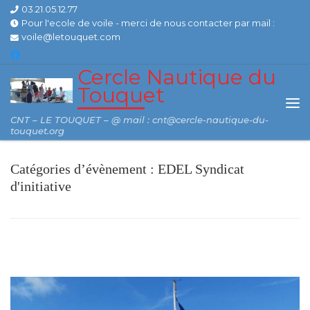
03.21.05.12.77
Skip to content
Pour l'ecole de voile - merci de nous contacter par mail :
voile@letouquet.com
Cercle Nautique du
Touquet
Me
CNT – LE TOUQUET – @ mail : cnt@cercle-nautique-du-
touquet.org
Catégories d’évènement :
EDEL Syndicat
d'initiative