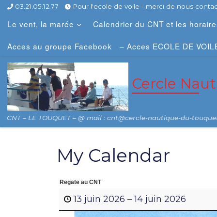
03.21.05.12.77
Pour l'ecole de voile - merci de nous contact
Skip to content
Le vent, la marée
Calendrier du CNT et les horair
Acces au groupe Facebook
– Acces ECOLE DE VOIL
Cercle Nau
CNT – LE TOUQUET – @ mail : cnt@cercle-nautique-du-touque
My Calendar
Regate au CNT
13 juin 2026
–
14 juin 2026