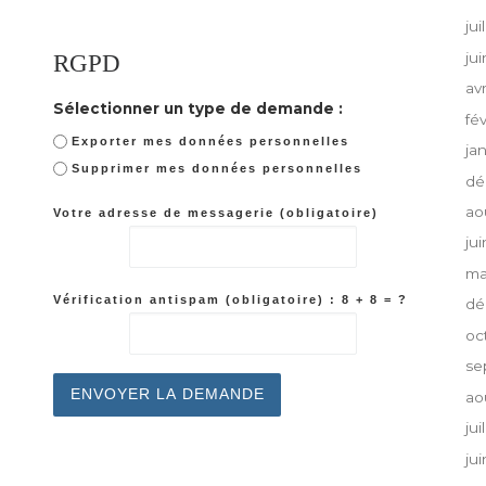
jui
RGPD
ju
av
Sélectionner un type de demande :
fé
Exporter mes données personnelles
ja
Supprimer mes données personnelles
dé
ao
Votre adresse de messagerie (obligatoire)
ju
ma
Vérification antispam (obligatoire) : 8 + 8 = ?
dé
oc
se
ao
jui
ju