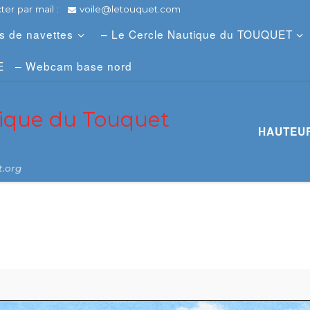
er par mail :
voile@letouquet.com
es de navettes
– Le Cercle Nautique du TOUQUET
E
– Webcam base nord
tique du Touquet
HAUTEUR
t.org