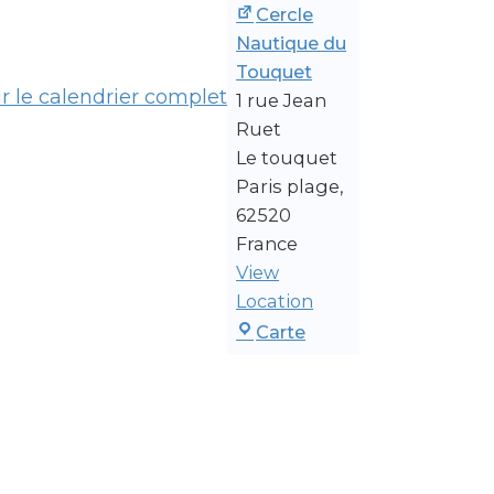
Cercle
Nautique du
Touquet
ir le calendrier complet
1 rue Jean
Ruet
Le touquet
Paris plage
,
62520
France
View
Location
Cercle Nautique du 
Carte