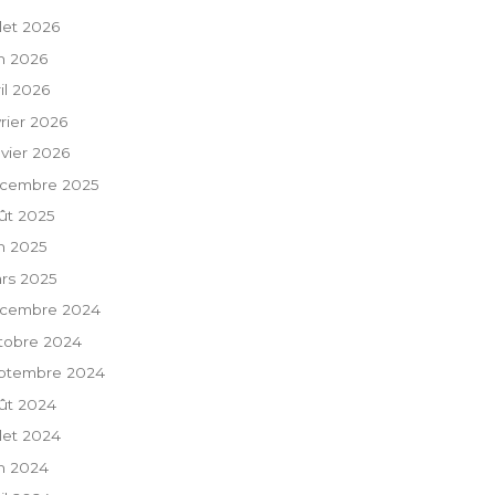
llet 2026
in 2026
ril 2026
vrier 2026
nvier 2026
cembre 2025
ût 2025
in 2025
rs 2025
cembre 2024
tobre 2024
ptembre 2024
ût 2024
llet 2024
in 2024