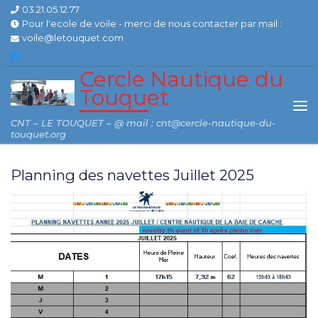
03.21.05.12.77
Skip to content
Pour l'ecole de voile - merci de nous contacter par mail :
voile@letouquet.com
Cercle Nautique du
Touquet
Me
CNT – LE TOUQUET – @ mail : cnt@cercle-nautique-du-
touquet.org
Planning des navettes Juillet 2025