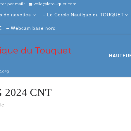
er par mail :
voile@letouquet.com
es de navettes
– Le Cercle Nautique du TOUQUET
E
– Webcam base nord
tique du Touquet
HAUTEUR
t.org
 2024 CNT
cle