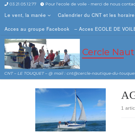
03.21.05.12.77
Pour l'ecole de voile - merci de nous contact
Skip to content
Le vent, la marée
Calendrier du CNT et les horair
Acces au groupe Facebook
– Acces ECOLE DE VOIL
Cercle Nau
CNT – LE TOUQUET – @ mail : cnt@cercle-nautique-du-touque
AG
1 arti