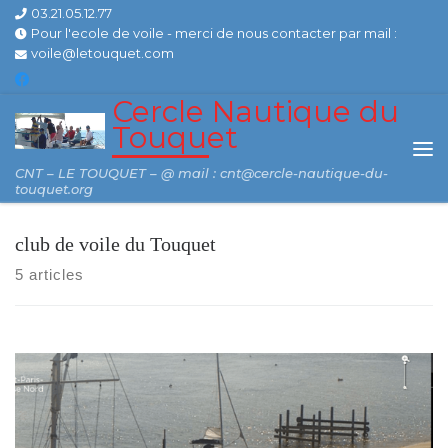
03.21.05.12.77
Skip to content
Pour l'ecole de voile - merci de nous contacter par mail :
voile@letouquet.com
Cercle Nautique du
Touquet
Me
CNT – LE TOUQUET – @ mail : cnt@cercle-nautique-du-
touquet.org
club de voile du Touquet
5 articles