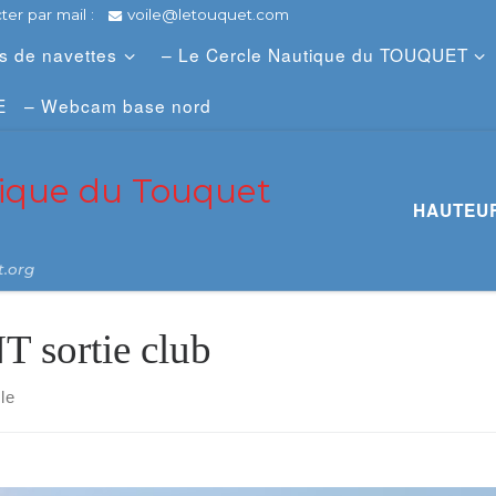
er par mail :
voile@letouquet.com
es de navettes
– Le Cercle Nautique du TOUQUET
E
– Webcam base nord
tique du Touquet
HAUTEUR
t.org
T sortie club
cle