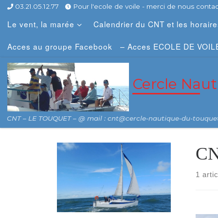
03.21.05.12.77
Pour l'ecole de voile - merci de nous contact
Skip to content
Le vent, la marée
Calendrier du CNT et les horair
Acces au groupe Facebook
– Acces ECOLE DE VOIL
Cercle Nau
CNT – LE TOUQUET – @ mail : cnt@cercle-nautique-du-touque
CN
1 arti