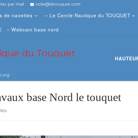
er par mail :
voile@letouquet.com
es de navettes
– Le Cercle Nautique du TOUQUET
E
– Webcam base nord
tique du Touquet
HAUTEUR
t.org
avaux base Nord le touquet
cles