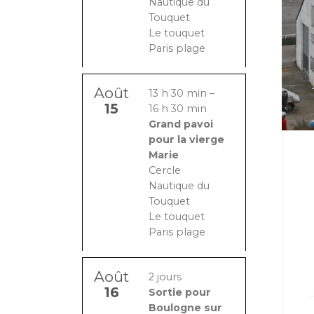
Nautique du
Touquet
Le touquet
Paris plage
Août
13 h 30 min
–
15
16 h 30 min
Grand pavoi
pour la vierge
Marie
Cercle
Nautique du
Touquet
Le touquet
Paris plage
Août
2 jours
16
Sortie pour
Boulogne sur