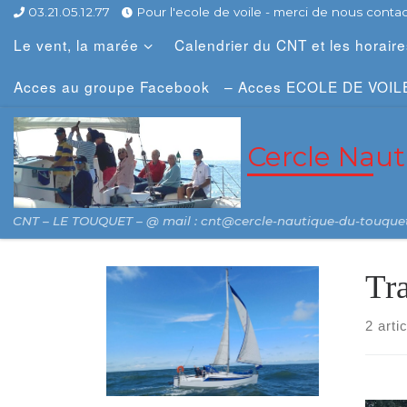
03.21.05.12.77
Pour l'ecole de voile - merci de nous contact
Skip to content
Le vent, la marée
Calendrier du CNT et les horair
Acces au groupe Facebook
– Acces ECOLE DE VOIL
Cercle Nau
CNT – LE TOUQUET – @ mail : cnt@cercle-nautique-du-touque
Tr
2 arti