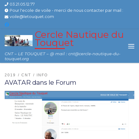
03.21.05.12.77
Skip to content
Pour l'ecole de voile - merci de nous contacter par mail :
voile@letouquet.com
Cercle Nautique du
Touquet
Me
CNT – LE TOUQUET – @ mail : cnt@cercle-nautique-du-
touquet.org
2019
CNT
INFO
AVATAR dans le Forum