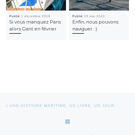
Publié
1 décembre 2019
Publié
15 mai 2020
Si vous manquez Paris
Enfin, nous pouvons
alors Gant en février
naviguer. :)
Parcourir les articles
Article précédent
UNE HISTOIRE MARITIME, UN LIVRE, UN JOUR.
RETOUR À LA LISTE DES
Ar