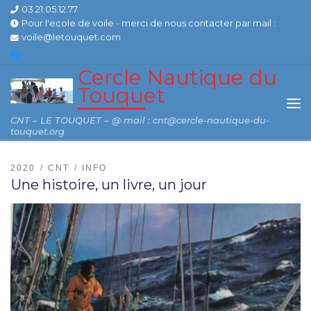
03.21.05.12.77
Skip to content
Pour l'ecole de voile - merci de nous contacter par mail :
voile@letouquet.com
Cercle Nautique du
Touquet
Me
CNT – LE TOUQUET – @ mail : cnt@cercle-nautique-du-
touquet.org
2020
CNT
INFO
Une histoire, un livre, un jour