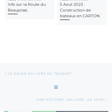
Info sur la Route du
5 Aout 2023 :
Beaujolais
Construction de
bateaux en CARTON
Parcourir les articles
Article précédent
LE SALON DU LIVRE DU TOUQUET
RETOUR À LA LISTE DES
Ar
UNE HISTOIRE, UN LIVRE, UN JOUR