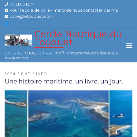
03.21.05.12.77
Skip to content
Pour l'ecole de voile - merci de nous contacter par mail :
voile@letouquet.com
Cercle Nautique du
Touquet
Me
CNT – LE TOUQUET – @ mail : cnt@cercle-nautique-du-
touquet.org
2020
CNT
INFO
Une histoire maritime, un livre, un jour.