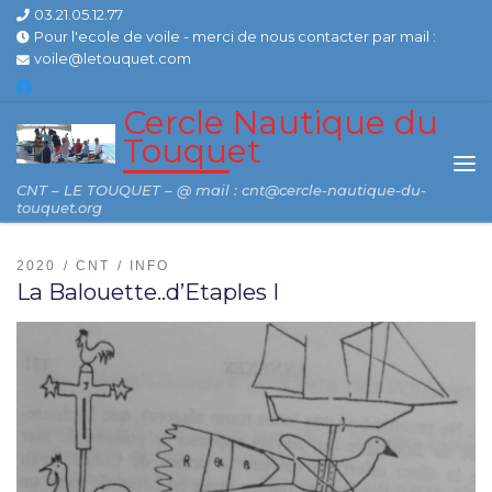
03.21.05.12.77
Skip to content
Pour l'ecole de voile - merci de nous contacter par mail :
voile@letouquet.com
Cercle Nautique du
Touquet
Me
CNT – LE TOUQUET – @ mail : cnt@cercle-nautique-du-
touquet.org
2020
CNT
INFO
La Balouette..d’Etaples I