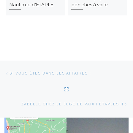
Nautique d’ETAPLE
péniches à voile.
Parcourir les articles
Article précédent
SI VOUS ÊTES DANS LES AFFAIRES :
RETOUR À LA LISTE DES
Ar
ZABELLE CHEZ LE JUGE DE PAIX ! ETAPLES II