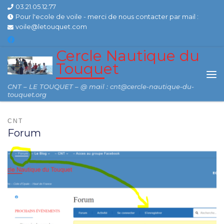
03.21.05.12.77
Skip to content
Pour l'ecole de voile - merci de nous contacter par mail :
voile@letouquet.com
Cercle Nautique du
Touquet
Me
CNT – LE TOUQUET – @ mail : cnt@cercle-nautique-du-
touquet.org
CNT
Forum