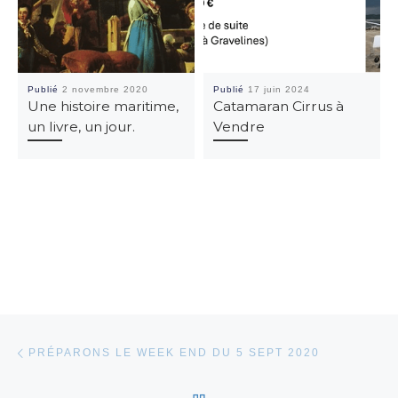
Publié
2 novembre 2020
Publié
17 juin 2024
Une histoire maritime,
Catamaran Cirrus à
un livre, un jour.
Vendre
Parcourir les articles
Article précédent
PRÉPARONS LE WEEK END DU 5 SEPT 2020