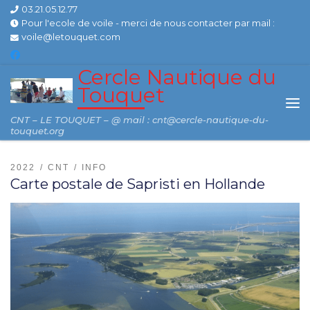
03.21.05.12.77
Skip to content
Pour l'ecole de voile - merci de nous contacter par mail :
voile@letouquet.com
Cercle Nautique du
Touquet
Me
CNT – LE TOUQUET – @ mail : cnt@cercle-nautique-du-
touquet.org
2022
CNT
INFO
Carte postale de Sapristi en Hollande