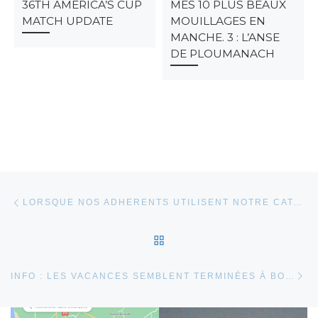
36TH AMERICA’S CUP
MES 10 PLUS BEAUX
MATCH UPDATE
MOUILLAGES EN
MANCHE. 3 : L’ANSE
DE PLOUMANACH
Parcourir les articles
Article précédent
LORSQUE NOS ADHERENTS UTILISENT NOTRE CATAMARAN.
RETOUR À LA LISTE DES
Ar
INFO : LES VACANCES SEMBLENT TERMINÉES À BOULOGNE.