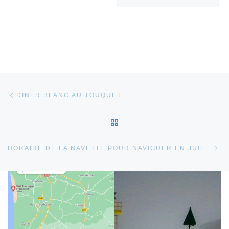
Parcourir les articles
Article précédent
DINER BLANC AU TOUQUET
RETOUR À LA LISTE DES
Ar
HORAIRE DE LA NAVETTE POUR NAVIGUER EN JUILLET 2024.