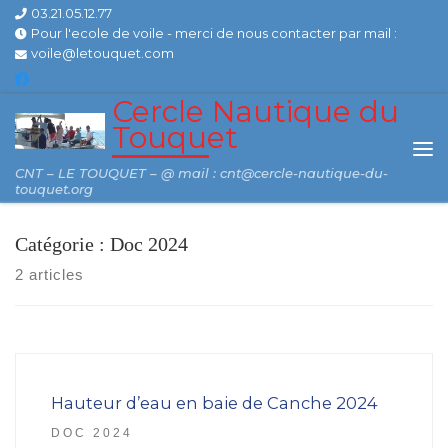
03.21.05.12.77
Skip to content
Pour l'ecole de voile - merci de nous contacter par mail :
voile@letouquet.com
Cercle Nautique du
Touquet
Me
CNT – LE TOUQUET – @ mail : cnt@cercle-nautique-du-
touquet.org
Catégorie :
Doc 2024
2 articles
Hauteur d’eau en baie de Canche 2024
DOC 2024