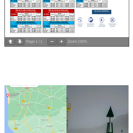
Page
1
/
1
Zoom
100%