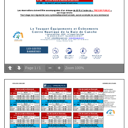
Page
1
/
1
Zoom
100%