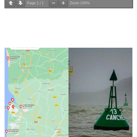
Page
1
/
1
Zoom
100%