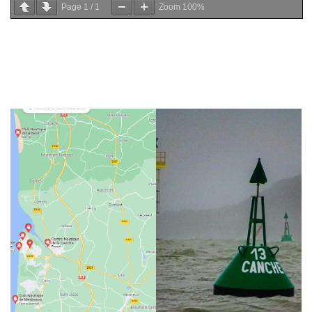
Page
1
/
1
Zoom
100%