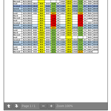
Page
1
/
1
Zoom
100%